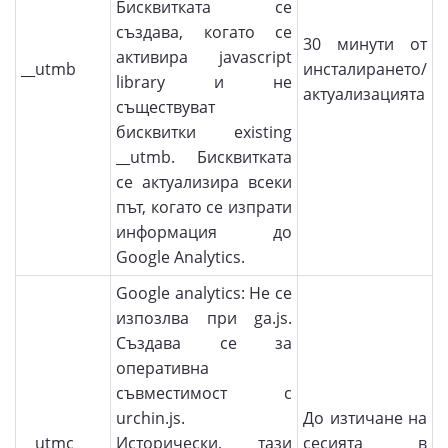
Бисквитката се
създава, когато се
30 минути от
активира javascript
__utmb
инсталирането/
library и не
актуализацията
съществуват
бисквитки existing
__utmb. Бисквитката
се актуализира всеки
път, когато се изпрати
информация до
Google Analytics.
Google analytics: Не се
изпозлва при ga.js.
Създава се за
оперативна
съвместимост с
urchin.js.
До изтичане на
__utmc
Исторически, тази
сесията в