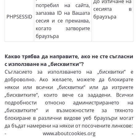
До изтичане на
потребил на сайта,
сесията в
запазва ID на Вашата
PHPSESSID
браузъра
сесия и се премахва,
когато затворите
браузъра
Какво трябва да направите, ако не сте съгласни
с използване на „бисквитки“?
Съгласието за използването на „бисквитки“ е
доброволно. Ако желаете, можете да блокирате
някои или всички „бисквитки“ или да изтриете
„бисквитките“, които вече са зададени. Всички
подробности относно администрирането на
„бисквитките“ и възможностите за тяхното
блокиране в различни видове уеб браузъри могат
да бъдат намерени на някои от посочените линкове:
- www.aboutcookies.org -