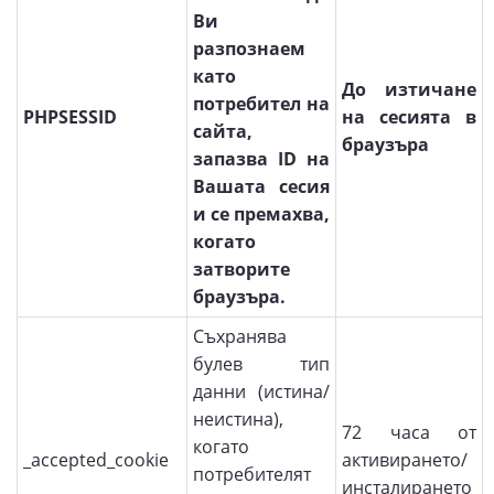
Ви
разпознаем
като
До изтичане
потребител на
PHPSESSID
на сесията в
сайта,
браузъра
запазва ID на
Вашата сесия
и се премахва,
когато
затворите
браузъра.
Съхранява
булев тип
данни (истина/
неистина),
72 часа от
когато
_accepted_cookie
активирането/
потребителят
инсталирането