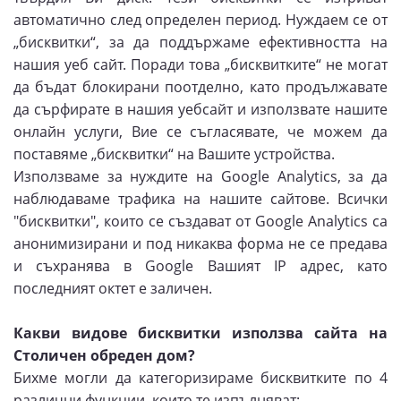
автоматично след определен период. Нуждаем се от
„бисквитки“, за да поддържаме ефективността на
нашия уеб сайт. Поради това „бисквитките“ не могат
да бъдат блокирани поотделно, като продължавате
да сърфирате в нашия уебсайт и използвате нашите
онлайн услуги, Вие се съгласявате, че можем да
поставяме „бисквитки“ на Вашите устройства.
Използваме за нуждите на Google Analytics, за да
наблюдаваме трафика на нашите сайтове. Всички
"бисквитки", които се създават от Google Analytics са
анонимизирани и под никаква форма не се предава
и съхранява в Google Вашият IP адрес, като
последният октет е заличен.
Какви видове бисквитки използва сайта на
Столичен обреден дом?
Бихме могли да категоризираме бисквитките по 4
различни функции, които те изпълняват: