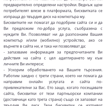
предварително определени настройки. Веднъж щом
потребителят влезе в платформата, бисквитката се
изпраща до твърдия диск на компютъра му.
Бисквитките ни помагат да подобрим сайта си и да
Ви предложим по-добра услуга, съобразена с
нуждите Ви. Позволяват ни да разпознаем Вашия
компютър и/или (мобилно) устройство, ако се
върнете в сайта ни, и така ни позволяват да:
- запазваме информация за предпочитаните Ви
действия на сайта с цел адаптирането му към
личните Ви интереси;
- Ускорим обработването на Вашите търсения.
Работим заедно с трети страни, което ни помага да
направим онлайн услугата и сайта по-
привлекателни за Вас. Ето защо, когато посещавате
сайта, бисквитки от тези партньорски компании
(доставчици като трета страна) също се запазват на
твърдия Ви диск. Тези бисквитки се изтриват