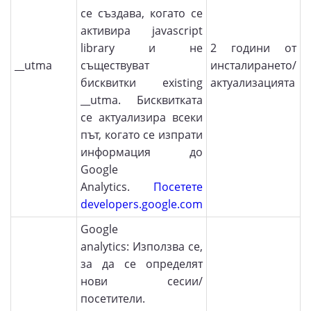
се създава, когато се
активира javascript
library и не
2 години от
__utma
съществуват
инсталирането/
бисквитки existing
актуализацията
__utma. Бисквитката
се актуализира всеки
път, когато се изпрати
информация до
Google
Analytics.
Посетете
developers.google.com
Google
analytics: Използва се,
за да се определят
нови сесии/
посетители.