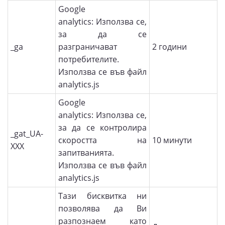
Google
analytics: Използва се,
за да се
_ga
разграничават
2 години
потребителите.
Използва се във файл
analytics.js
Google
analytics: Използва се,
за да се контролира
_gat_UA-
скоростта на
10 минути
ХХХ
запитванията.
Използва се във файл
analytics.js
Тази бисквитка ни
позволява да Ви
разпознаем като