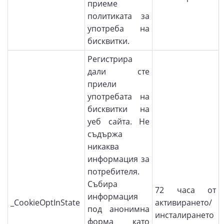
приеме
политиката за
употреба на
бисквитки.
Регистрира
дали сте
приели
употребата на
бисквитки на
уеб сайта. Не
съдържа
никаква
информация за
потребителя.
Събира
72 часа от
информация
_CookieOptInState
активирането/
под анонимна
инсталирането
форма като